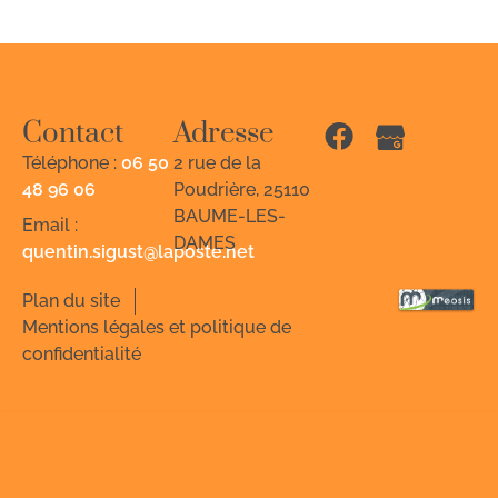
Contact
Adresse
Téléphone :
06 50
2 rue de la
48 96 06
Poudrière, 25110
BAUME-LES-
Email :
DAMES
quentin.sigust@laposte.net
Plan du site
Mentions légales et politique de
confidentialité