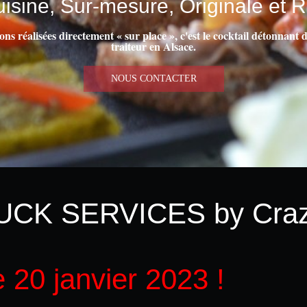
isine, Sur-mesure, Originale et R
ns réalisées directement « sur place », c'est le cocktail détonnan
traiteur en Alsace.
NOUS CONTACTER
CK SERVICES by Craz
 20 janvier 2023 !