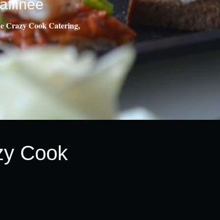
affinée
t de Crazy Cook Catering,
y Cook