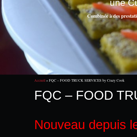
une Cu
Combinée à des prestatio
Accueil
»
FQC – FOOD TRUCK SERVICES by Crazy Cook
FQC – FOOD TRU
Nouveau depuis le