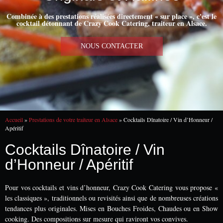
Combinée à des prestations réalisées directement « sur place », c'est le
cocktail détonnant de Crazy Cook Catering, traiteur en Alsace.
NOUS CONTACTER
Accueil
»
Prestations de votre traiteur en Alsace
»
Cocktails Dînatoire / Vin d’Honneur /
Apéritif
Cocktails Dînatoire / Vin
d’Honneur / Apéritif
Pour vos cocktails et vins d’honneur, Crazy Cook Catering vous propose «
les classiques », traditionnels ou revisités ainsi que de nombreuses créations
tendances plus originales. Mises en Bouches Froides, Chaudes ou en Show
cooking. Des compositions sur mesure qui raviront vos convives.