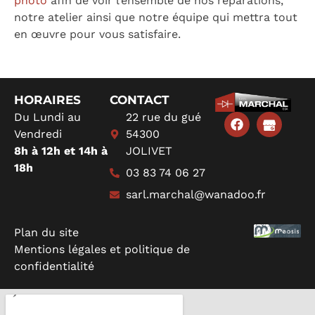
photo
afin de voir l’ensemble de nos réparations,
notre atelier ainsi que notre équipe qui mettra tout
en œuvre pour vous satisfaire.
HORAIRES​
CONTACT
Du Lundi au
22 rue du gué
Vendredi
54300
8h à 12h et 14h à
JOLIVET
18h
03 83 74 06 27
sarl.marchal@wanadoo.fr
Plan du site
Mentions légales et politique de
confidentialité