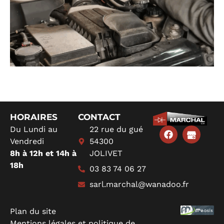
HORAIRES​
CONTACT
Du Lundi au
22 rue du gué
Vendredi
54300
8h à 12h et 14h à
JOLIVET
18h
03 83 74 06 27
sarl.marchal@wanadoo.fr
Plan du site
Mentions légales et politique de