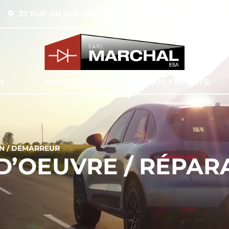
22 RUE DU GUÉ 54300 JOLIVET
03 83 74 06 27
N
NOS SERVICES
NOS FORFAITS
ON / DÉMARREUR
D’OEUVRE / RÉPARA